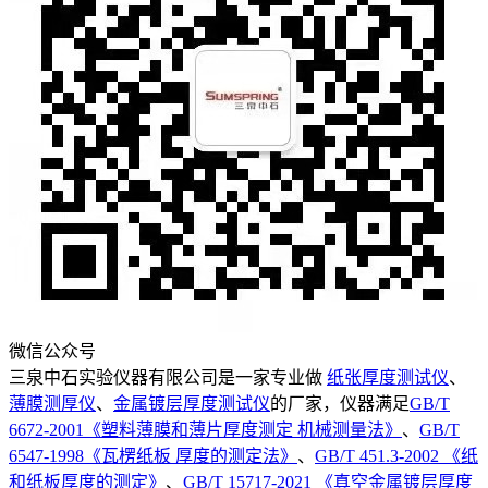
微信公众号
三泉中石实验仪器有限公司是一家专业做
纸张厚度测试仪
、
薄膜测厚仪
、
金属镀层厚度测试仪
的厂家，仪器满足
GB/T
6672-2001《塑料薄膜和薄片厚度测定 机械测量法》
、
GB/T
6547-1998《瓦楞纸板 厚度的测定法》
、
GB/T 451.3-2002 《纸
和纸板厚度的测定》
、
GB/T 15717-2021 《真空金属镀层厚度