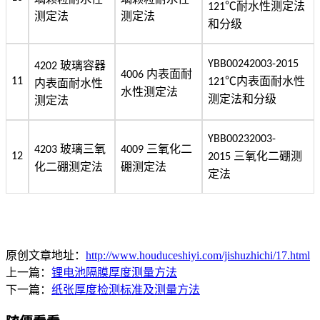
℃
耐水性测定法
121
测定法
测定法
和分级
YBB00242003-2015
玻璃容器
4202
内表面耐
4006
℃
内表面耐水性
11
121
内表面耐水性
水性测定法
测定法和分级
测定法
YBB00232003-
玻璃三氧
三氧化二
4203
4009
三氧化二硼测
12
2015
化二硼测定法
硼测定法
定法
原创文章地址：
http://www.houduceshiyi.com/jishuzhichi/17.html
上一篇：
锂电池隔膜厚度测量方法
下一篇：
纸张厚度检测标准及测量方法