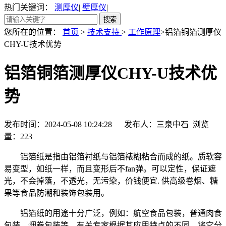
热门关键词：
测厚仪
|
壁厚仪
|
您所在的位置：
首页
>
技术支持
>
工作原理
>铝箔铜箔测厚仪
CHY-U技术优势
铝箔铜箔测厚仪CHY-U技术优
势
发布时间：2024-05-08 10:24:28 发布人：三泉中石 浏览
量：
223
铝箔纸是指由铝箔衬纸与铝箔裱糊粘合而成的纸。质软容
易变型，如纸一样，而且变形后不fan弹。可以定性，保证遮
光，不会掉落，不透光，无污染，价钱便宜. 供高级卷烟、糖
果等食品防潮和装饰包装用。
铝箔纸的用途十分广泛，例如：航空食品包装，普通肉食
包装，烟卷包装等。有关专家根据其应用特点的不同，将它分