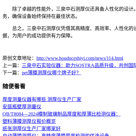
除了卓越的性能外，三泉中石测厚仪还具备人性化的设计。它配
务，确保设备始终保持在最佳状态。
总之，三泉中石测厚仪凭借其高精度、高效率、人性化的设
据，为用户的成功提供有力保障。
原创文章地址：
http://www.houduceshiyi.com/news/114.html
上一篇：
三泉中石实验仪器：助力SOSTRA品质升级，共创国
下一篇：
pet薄膜测厚仪哪个牌子好？
随便看看
厚度测量仪器有哪些 测厚仪生产厂家
安瓿瓶壁厚测量仪
QB/T8084—2024模制玻璃制品厚度和厚薄比检测仪器：
塑料薄膜测厚仪报价概览
纸张测厚仪生产厂家哪家好
自动薄膜测厚仪：高精度薄膜厚度检测的优选设备