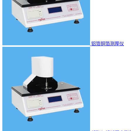
铝箔铜箔测厚仪