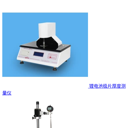
锂电池极片厚度测
量仪