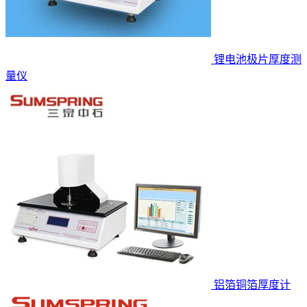
锂电池极片厚度测
量仪
铝箔铜箔厚度计