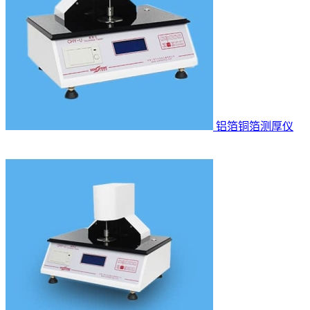
铝箔铜箔测厚仪